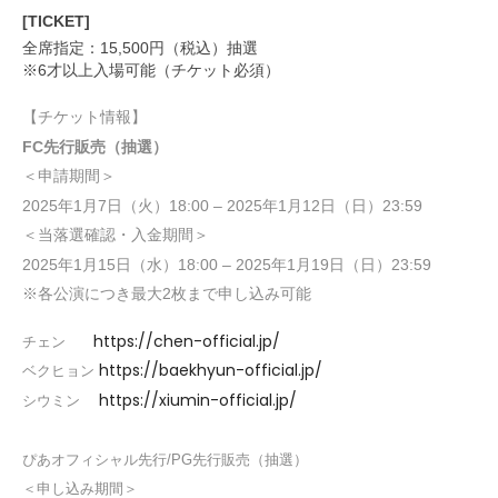
[TICKET]
全席指定：
15,500
円（税込）抽選
※
6
才以上入場可能（チケット必須）
【チケット情報】
FC
先行販売（抽選）
＜申請期間＞
2025
年
1
月
7
日（火）
18:00 – 2025
年
1
月
12
日（日）
23:59
＜当落選確認・入金期間＞
2025
年
1
月
15
日（水）
18:00 – 2025
年
1
月
19
日（日）
23:59
※各公演につき最大
2
枚まで申し込み可能
https://chen-official.jp/
チェン
https://baekhyun-official.jp/
ベクヒョン
https://xiumin-official.jp/
シウミン
ぴあ
オフィシャル先行
/PG
先行販売（抽選）
＜申し込み期間＞