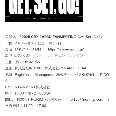
」
公演名
「
2025 CBX JAPAN FANMEETING Get, Set, Go!
日（日）
日程
2025
年
2
月
8
日（土）~
9
会
場
ぴあアリーナ
MM
https://pia-arena-mm.jp/
EXO-CBX (ベクヒョン、チェン、シウミン)
出演
主催
(株)HUB JAPAN
企
株式会社
INB100
、株式会社
COPAN GLOBAL
画
協賛
Eagle Asset Management
株式会社、パス株式会社、
RIDO
S
株式会社
ENTERTAINMENT
時間
15:00
開場
/ 17:00
開演
[問合]
株式会社
NURIM
（公演関連）
info-live@nurimjp.com
（土
日祝日除く
11:00 – 17:00
）