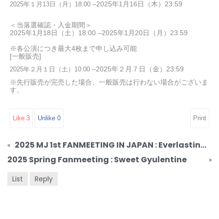
–2025
年
1
月
16
日（木）
23:59
2025
年１月
13
日（月）
18:00
＜当落選確認・入金期間＞
2025
年
1
月
18
日（土）
18:00 –2025
年
1
月
20
日（月）
23:59
※各公演につき最大
4
枚まで申し込み可能
[一般販売]
–2025
年２月７日（金）
23:59
2025
年２月１日（土）
10:00
※先行販
売
が完
売
した場合、一般販
売
は行わない場合がございま
す。
Like
3
Unlike
0
Print
2025 MJ 1st FANMEETING IN JAPAN : Everlasting Picnic
«
2025 Spring Fanmeeting : Sweet Gyulentine
»
List
Reply