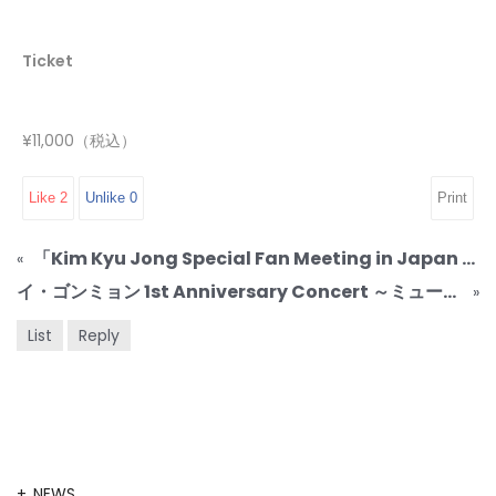
Ticket
¥11,000（税込）
Like
2
Unlike
0
Print
「Kim Kyu Jong Special Fan Meeting in Japan 2017」 ~Thank you everyone
«
イ・ゴンミョン 1st Anniversary Concert ～ミュージカル俳優20年の軌跡～
»
List
Reply
NEWS