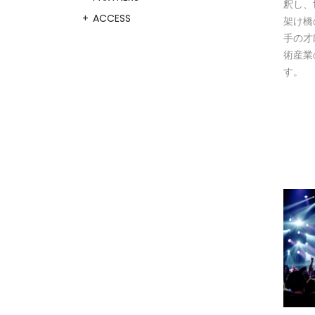
釈し、
ACCESS
架け橋
手の才
術産業
す。