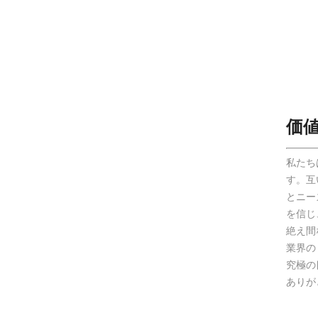
価
私たち
す。互
とニー
を信じ
絶え間
業界の
究極の
ありが