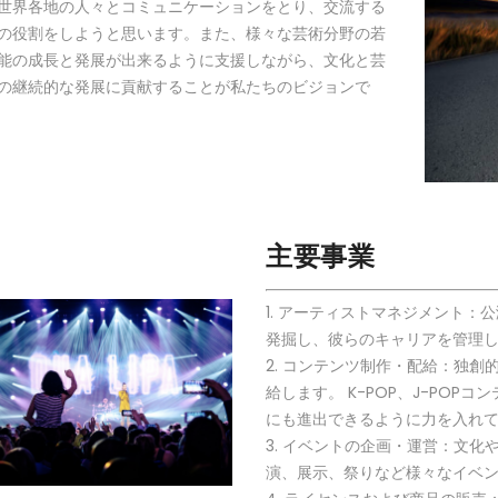
世​​界各地の人々とコミュニケーションをとり、交流する
の役割をしようと思います。また、様々な芸術分野の若
能の成長と発展が出来るように支援しながら、文化と芸
の継続的な発展に貢献することが私たちのビジョンで
主要事業
1. アーティストマネジメント
発掘し、彼らのキャリアを管理
2. コンテンツ制作・配給：独
給します。 K-POP、J-PO
にも進出できるように力を入れ
3. イベントの企画・運営：文
演、展示、祭りなど様々なイベ