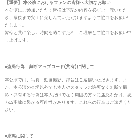
【重要】 本公演におけるファンの皆
様
へ大切なお願い
本公演にご参加いただく皆様は下記の内容を必ずご一読いただ
き、最後まで安全に楽しんでいただけますようご協力をお願いい
たします。
皆様と共に楽しい時間を過ごすため、ご理解とご協力をお願い申
し上げます。
■
盗
撮行
為
、無
断
アップロ
ー
ド
(
共有)に
関
して
本公演では、写真・動画撮影、録音はご遠慮いただきます。ま
た、本公演の会場以外でも本人やスタッフの許可なく無断で撮
影・共有する行為は本人だけでなく周囲の方々に迷惑をかけ、思
わぬ事故に繋がる可能性があります。これらの行為はご遠慮くだ
さい。
■座席に
関
して