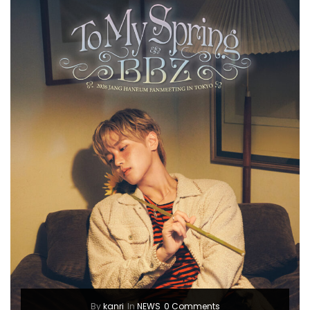
By
kanri
In
NEWS
0 Comments