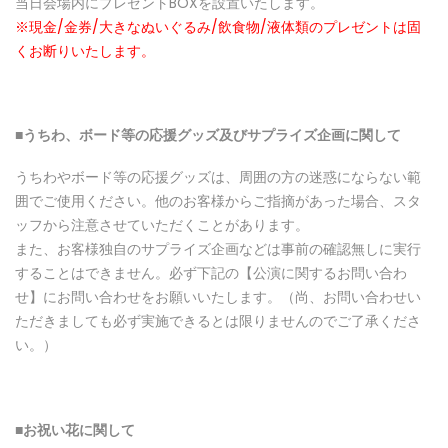
当日会場内にプレゼントBOXを設置いたします。
※現金/金券/大きなぬいぐるみ/飲食物/液体類のプレゼントは固
くお断りいたします。
■うちわ、ボ
ー
ド等の
応
援グッズ及びサプライズ企
画
に
関
して
うちわやボード等の応援グッズは、周囲の方の迷惑にならない範
囲でご使用ください。他のお客様からご指摘があった場合、スタ
ッフから注意させていただくことがあります。
また、お客様独自のサプライズ企画などは事前の確認無しに実行
することはできません。必ず下記の【公演に関するお問い合わ
せ】にお問い合わせをお願いいたします。（尚、お問い合わせい
ただきましても必ず実施できるとは限りませんのでご了承くださ
い。）
■お祝い花
に
関
して