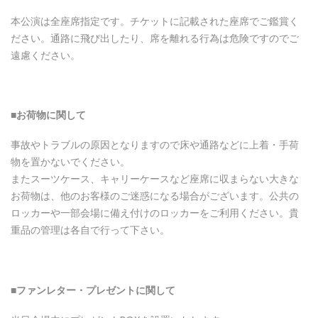
本公演は全座席指定です。チケットに記載された座席でご鑑賞く
ださい。通路に飛び出したり、席を離れる行為は危険ですのでご
遠慮ください。
■お荷物に
関
して
事故やトラブルの原因となりますので床や通路などに上着・手荷
物を置かないでください。
またスーツケース、キャリーケースなど座席に収まらない大きな
お荷物は、他のお客様のご迷惑になる場合がございます。公共の
ロッカーや一部会場に備え付けのロッカーをご利用ください。貴
重品の管理は各自で行って下さい。
■ファンレタ
ー・
プレゼントに
関
して