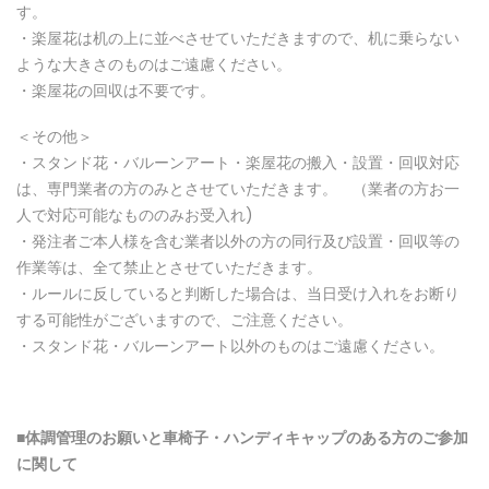
す。
・楽屋花は机の上に並べさせていただきますので、机に乗らない
ような大きさのものはご遠慮ください。
・楽屋花の回収は不要です。
＜その他＞
・スタンド花・バルーンアート・楽屋花の搬入・設置・回収対応
は、専門業者の方のみとさせていただきます。 （業者の方お一
人で対応可能なもののみお受入れ)
・発注者ご本人様を含む業者以外の方の同行及び設置・回収等の
作業等は、全て禁止とさせていただきます。
・ルールに反していると判断した場合は、当日受け入れをお断り
する可能性がございますので、ご注意ください。
・スタンド花・バルーンアート以外のものはご遠慮ください。
■体調管理のお願いと車椅子
・
ハンディキャップのある方のご
参
加
に
関
して