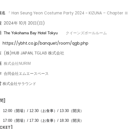
『 Han Seung Yeon Costume Party 2024 ~ KIZUNA – Chapter Ⅲ
演名
程
2024年 10月 20日(日)
場
クイーンズボールルーム
The Yokohama Bay Hotel Tokyu
https://ybht.co.jp/banquet/room/qgb.php
催
(株)HUB JAPAN,
株式
社
TGLAB
会
画
株式会社
NURIM
作
合同会社エムエースペース
営
株式会社サラウンド
間]
部
12:00
（開場）
/ 12:30
（お食事）
/ 13:30
（開演）
部
17:00
（開場）
/ 17:30
（お食事）
/ 18:30
（開演）
ICKET]