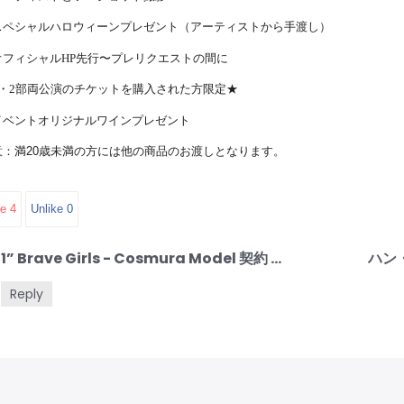
スペシャルハロウィーンプレゼント（アーティストから手渡し）
オフィシャル
HP
先行〜プレリクエストの間に
部両公演のチケットを購入された方限定★
・
2
イベントオリジナルワインプレゼント
意：満
20
歳未満の方には他の商品のお渡しとなります。
ke
4
Unlike
0
2021” Brave Girls - Cosmura Model 契約 締結
Reply