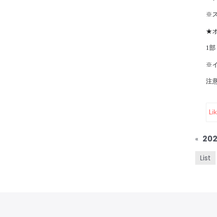
※
★
1
部
※
注
Li
«
List