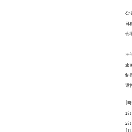
公
日
会
主
企
制
運
[時
1
2
[T