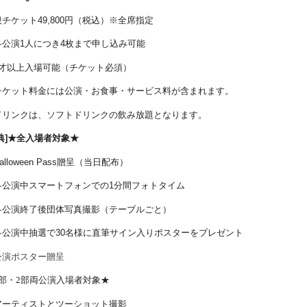
般チケット
49,800
円（税込）※全席指定
各公演
1
人につき
4
枚まで申し込み可能
才以上入場可能（チケット必須）
チケット料金には公演・お食事・サービス料が含まれます。
ドリンクは、ソフトドリンクの飲み放題となります。
典
]
★
全入場者対象
★
alloween Pass
贈呈（当日配布）
各公演中スマートフォンでの
1
分間フォトタイム
各公演終了後団体写真撮影（テーブルごと）
名様に直筆サイン入りポスターをプレゼント
各公演中
抽選で
30
公演ポスター贈呈
部・
2
部両公演入場者対象★
アーティストとツーショット撮影