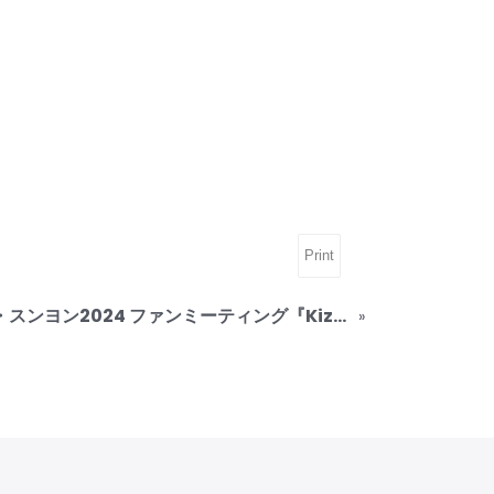
Print
ハン・スンヨン2024 ファンミーティング『Kizuna』-第2章 「WE ME WE」
»