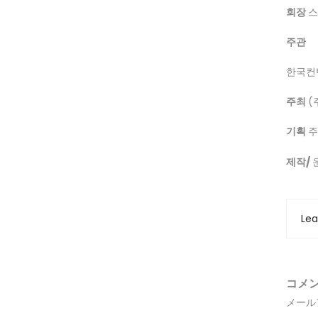
회장
스
주관
한국컨
주최
(
기획
주
제작/
Le
コメ
メール