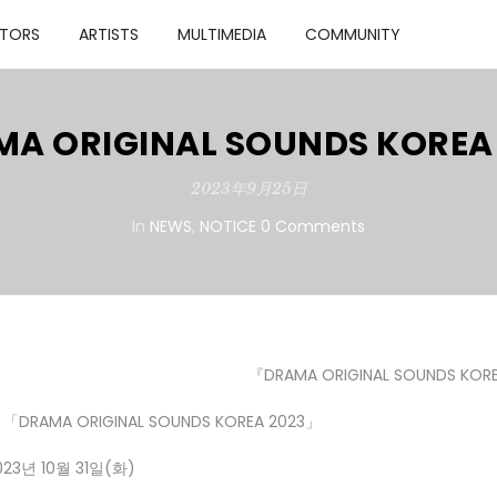
TORS
ARTISTS
MULTIMEDIA
COMMUNITY
A ORIGINAL SOUNDS KOREA
2023年9月25日
In
NEWS
,
NOTICE
0 Comments
『DRAMA ORIGINAL SOUNDS KOR
명
「DRAMA ORIGINAL SOUNDS KOREA 2023」
023년 10월 31일(화)