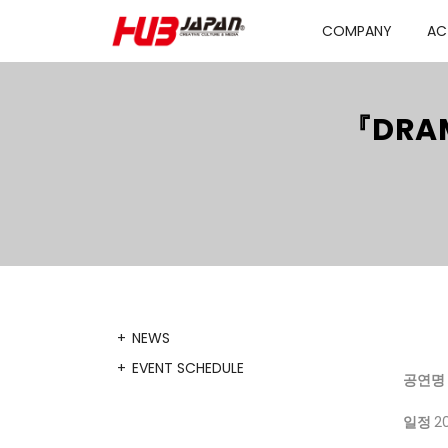
COMPANY
AC
『DRAM
NEWS
EVENT SCHEDULE
공연
일정
2