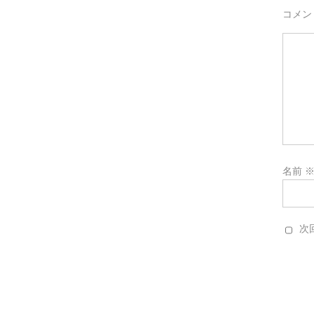
コメン
名前
次