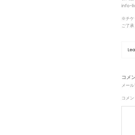
info-
※チケ
ご了承
Le
コメ
メール
コメン