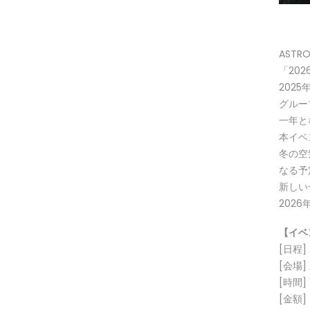
AST
「2026
202
グルー
一年と
本イベ
冬の空
なる予
新しい
202
【イベ
[日程]
[会場]
[時間] 
[金額]