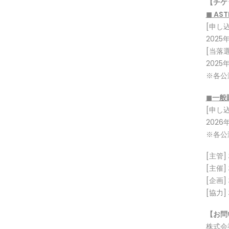
【チケ
◼
AST
[申し
2025年
[当落
2025年
※各公
◼
一般
[申し
2026
※各公
[主管]
[主催]
[企画]
[協力]
【お問
株式会