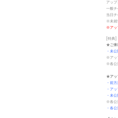
アップ
一般チ
当日チ
※未就
※アッ
[特典]
★ご来
・未公
※アッ
※各公
★アッ
・前方
・アッ
・未公
※各公
・各公