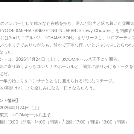
ROのメンバーとして確かな存在感を持ち、澄んだ歌声と落ち着いた雰囲
 YOON SAN-HA FANMEETING IN JAPAN : Snowy Chapter」を開催
5年には2ndミニアルバム 『CHAMELEON』 をリリースし、ソロア
プの末っ子でありながらも、静かで丁寧な佇まいとジャンルにとらわれ
なった。
ントは、2026年1月24日（土）、J:COMホール八王子にて開催。
気に寄り添うようなユンサナのボーカルと、誠実に語りかけるトークを
定だ。
一年の始まりをユンサナとともに迎えられる特別なステージ。
6年の幕開けが、より楽しみになる一日となるだろう。
ント情報】
 2026年1月24日（土）
 東京・J:COMホール八王子
1部 : 13:00（開場）14:00（開演）/ 2部 : 17:00（開場）18:00（開演）