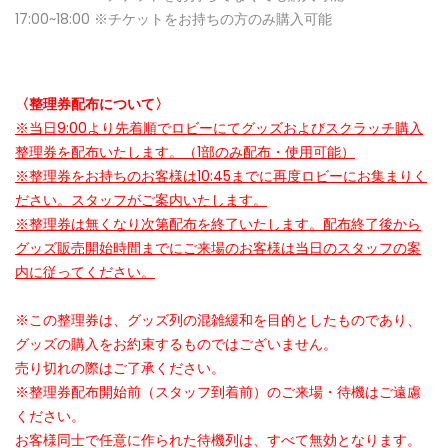
17:00~18:00 ※チケットをお持ちの方のみ購入可能
〈整理券配布について〉
※当日9:00より先着順でロビーにてグッズおよびスクラッチ購入
整理券を配布いたします。（1部のみ配布・使用可能）
※整理券をお持ちのお客様は10:45までに再度ロビーにお集まりく
ださい。スタッフがご案内いたします。
※整理券は無くなり次第配布を終了いたします。配布終了後から
グッズ販売開始時間までにご来場のお客様は当日のスタッフの案
内に従ってください。
※この整理券は、グッズ列の混雑緩和を目的としたものであり、
グッズの購入をお約束するものではございません。
売り切れの際はご了承ください。
※整理券配布開始前（スタッフ到着前）のご来場・待機はご遠慮
ください。
お客様同士で任意に作られた待機列は、すべて無効となります。