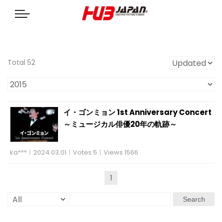
Total 52
イ・ゴンミョン 1st Anniversary Concert
～ミュージカル俳優20年の軌跡～
ka***
|
2024.03.01
|
Votes 5
|
Views 1566
1
Search